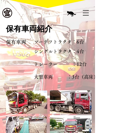
​保有車両紹介
保有車両
ツーデフトラクタ：6台
シングルトラクタ：4台
トレーラー ：12台
大型車両 ：3
台（高床）