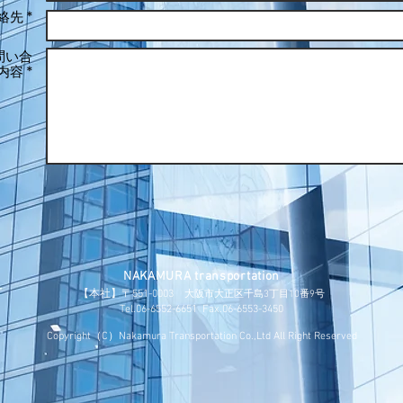
絡先 *
問い合
内容 *
NAKAMURA transportation
【本社】〒551-0003
大阪市大正区千島3丁目10番9号
​Tel.06-6552-6651 Fax.06-6553-3450
Copyright（C）Nakamura Transportation Co.,Ltd All Right Reserved